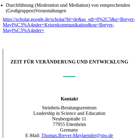
Durchführung (Moderation und Mediation) von entsprechenden
(Großgruppen)Veranstaltungen
https://scholar.google.de/scholar?hl=de&as_sdt=0%2C5&q=Breyer-
Mayl%C3%A4nder+Krisenkommunikation&oq=Breyer-
Mayl%C3%A4nder+
ZEIT FÜR VERÄNDERUNG UND ENTWICKLUNG
—
Kontakt
Steinbeis-Beratungszentrum
Leadership in Science and Education
Neubergstraße 11
77955 Ettenheim
Germany
E-Mail:
Thomas.Breyer-Maylaender@stw.de